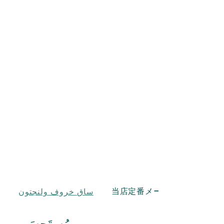
当店定番メーニュー
ساق خروف ولنجتون
مُستَحسَن