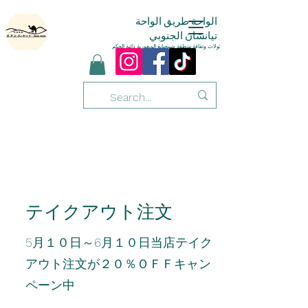
طريق
الواحة
طريق الواحة
طريق تيانشان الجنوبي
استمتع بمأكولات وثقافة منطقة شينجيانغ الويغورية ذاتية الحكم
テイクアウト注文
5月１０日～6月１０日当店テイク
アウト注文が２０％ＯＦＦキャン
ペーン中