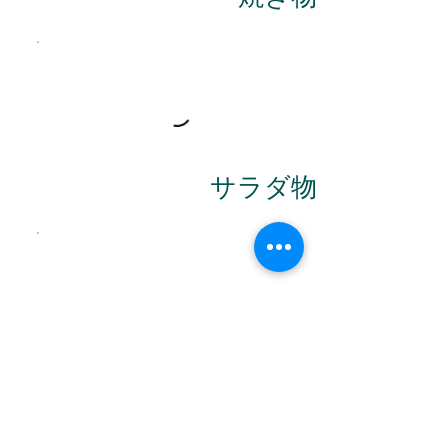
サラダ物
一品物