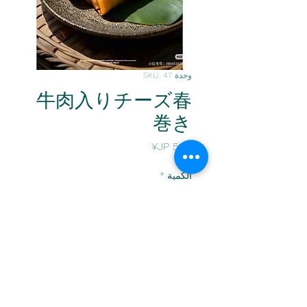
وحدة SKU: 47
牛肉入りチーズ春
巻き
السعر
الكمية
*
أضِف إلى العربة