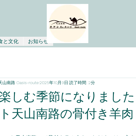
食と文化
お知らせ
路 Oasis-route
2025年10月9日
読了時間: 2分
楽しむ季節になりました
ト天山南路の骨付き羊肉
と評価されています。