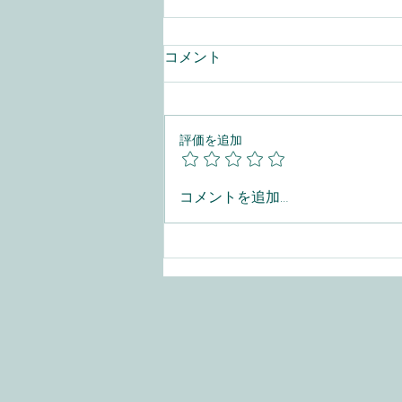
コメント
評価を追加
新疆ウイグル自治区有名なビ
コメントを追加…
ールが入りましてよ