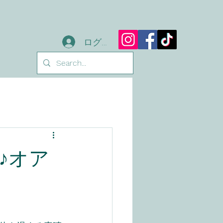
ログイン
♪オア