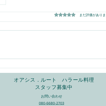
5つ星のうち0と評価され
まだ評価がありま
オアシス．ルート
​ ハラール料理
スタッフ募集中
​お問い合わせ
080-6680-2703