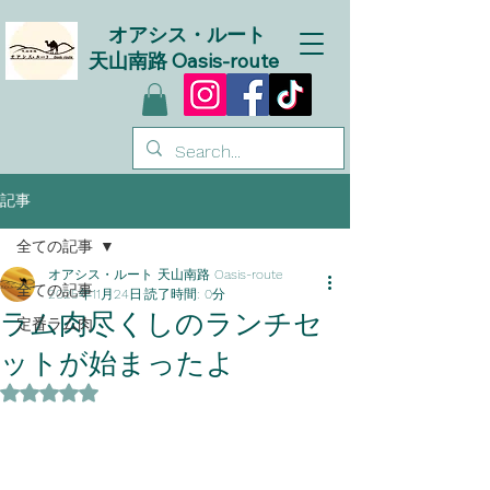
オアシス・ルート
天山南路 Oasis-route
記事
全ての記事
オアシス・ルート 天山南路 Oasis-route
全ての記事
2025年11月24日
読了時間: 0分
ラム肉尽くしのランチセ
定番ラム肉
ットが始まったよ
5つ星のうちNaNと評価されています。