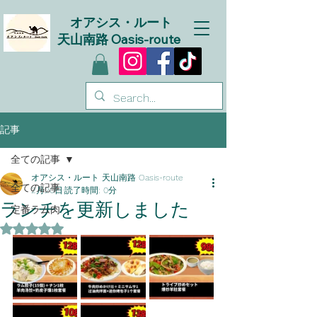
オアシス・ルート
天山南路 Oasis-route
記事
全ての記事
オアシス・ルート 天山南路 Oasis-route
全ての記事
2月20日
読了時間: 0分
ランチを更新しました
定番ラム肉
5つ星のうちNaNと評価されています。