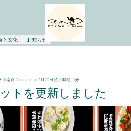
食と文化
お知らせ
路 Oasis-route
2月20日
読了時間: 0分
ットを更新しました
と評価されています。