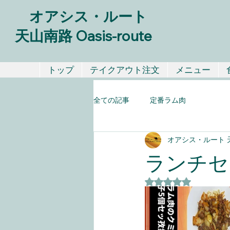
オアシス・ルート
天山南路 Oasis-route
トップ
テイクアウト注文
メニュー
全ての記事
定番ラム肉
オアシス・ルート 天山南
ランチセ
5つ星のうちNaN