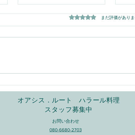
高田馬場に新店舗をオープン
5つ星のうち0と評価され
まだ評価がありま
します
🔥 高田馬場×早稲田エリアに衝撃
到来！ 🔥 ついに登場──ラム肉ラ
ーメン専門店(ラム肉ラーメン・
ラグメン 天山南路新疆拌面）
自社
ジューシーで旨味たっぷりのラム
肉と、極上スープが絡み合う一
杯。 ここでしか味わえない“新感
覚ラーメン”が誕生！ 📍新宿区西
早稲田3-13-2 岡田ビル1階 🗓6月8
オアシス．ルート
​ ハラール料理
日 グランドオープン ラーメン好
きも、ラム肉好きも、まだ食べた
スタッフ募集中
ことない人も。 一度食べたら忘
れられない
​お問い合わせ
080-6680-2703