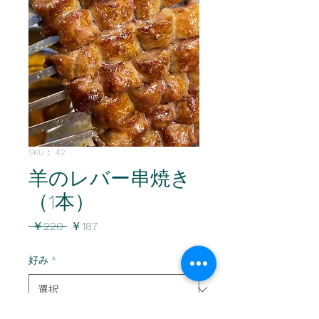
SKU： 42
羊のレバー串焼き
（1本）
通
セ
 ￥220 
￥187
常
ー
価
ル
好み
*
格
価
格