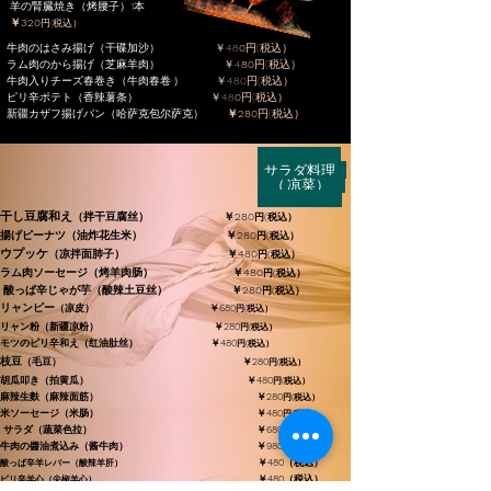
羊の腎臓焼き（烤腰子）1本
￥320
円(税込）
​牛肉のはさみ揚げ（干碟加沙）
￥48
0
円(税込）
ラム肉のから揚げ（芝麻羊肉）
￥4
80
円(税込）
牛肉入りチーズ春巻き（牛肉春卷·）
￥480円(税込）
ピリ辛ポテト（香辣薯条）
￥48
0
円(税込）
​新疆カザフ揚げパン（哈萨克包尔萨克）
￥280
円(税込）
​ サラダ料理
（ 凉菜）
​干し豆腐和え
（拌干豆腐丝） ￥280
円(税込）
揚げピーナツ（油炸花生米） ￥280
円(税込）
​ウプッケ
（凉拌面肺子） ￥480
円(税込）
ラム肉ソーセージ（烤羊肉肠） ￥480
円(税込）
酸っぱ辛じゃが芋（酸辣土豆丝） ￥280
円(税込）
​リャンピー
（凉皮） ￥680
円(税込）
リャン粉（新疆凉粉） ￥280
円(税込）
モツのピリ辛和え（红油肚丝） ￥480
円(税込）
​枝豆
（毛豆） ￥280
円(税込）
胡瓜叩き（拍黄瓜） ￥480
円(税込）
麻辣生麩（麻辣面筋） ￥280
円(税込）
米ソーセージ（米肠） ￥480
円(税込）
サラダ（蔬菜色拉） ￥680
円(税込）
牛肉の醬油煮込み（酱牛肉） ￥980
円(税込）
￥480（税込）
酸っぱ辛羊レバー（​酸辣羊肝）
￥480（税込）
ピリ辛羊心（​尖椒羊心）