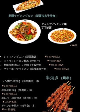
​（新疆拉条子美食）
新疆ラグメングルメ
ディンディンチャオ麺
丁丁炒面
￥980 円
ジョウメンピエン（新疆汤饭）
￥680
円(税込）
ジョウメンピエン炒め（炒面片）
￥1180
円(税込）
新疆風醬油味チャオ麵（干煸炒面）
￥1180
円(税込）
マラー羊モツラグメン（麻辣羊杂拌面）
￥980
円(税込）
​串焼き
（烤串）
​ラム肉の串焼き
（烤羊肉串）1本
￥280
円(税込）
牛肉の串焼き（牛肉串）1本
￥280
円(税込）
羊レバ―の串焼き（油包肝）1本
￥220
円(税込）
羊ハツの串焼き（烤羊心）1本
￥180
円(税込）