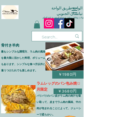
طريق
الواحة
طريق الواحة
طريق تيانشان الجنوبي
استمتع بمأكولات وثقافة منطقة شينجيانغ الويغورية ذاتية الحكم
​骨付き羊肉
最もシンプルな調理方、ラム肉の風味
を最大限に活かした料理、ボリューム
もあります、シンプルな食べ方以外に
違うつけたれでも楽しめます。
￥1980円
ラムレッグのパン包み焼12
月限定
￥3680円
​パリパリのパン皮がラム肉の肉汁を吸
い取って、皮までラム肉の風味、中の
肉が包まれることによって、ジューシ
ーで柔らかい。