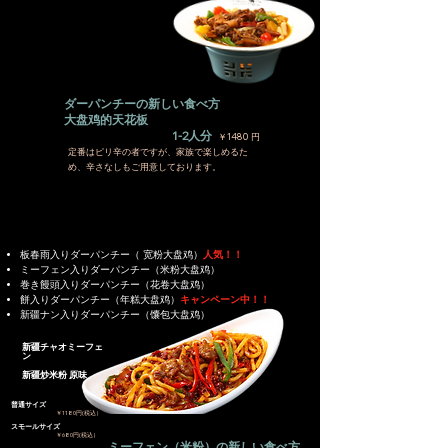
ダーパンチーの新しい食べ方
大盘鸡的天花板
1-2人分
￥1480 円
​定番はピリ辛の者ですが、家族で楽しめるた
め、辛さなしもご用意しております。
​板春雨入りダーパンチー（ 宽粉大盘鸡）
人気！！
ミーフェン入りダーパンチー（米粉大盘鸡）
巻き饅頭入りダーパンチー（花卷大盘鸡）
餅入りダーパンチー（年糕大盘鸡）
キャンペーン中！！
新疆ナン入りダーパンチー（馕包大盘鸡）
新疆チャオミーフェ
ン
​新疆炒米粉 原味
​普通サイズ
​￥1180円(税込）
​スモールサイズ
​￥680円(税込）
ミーフェン（米粉）の新しい食べ方