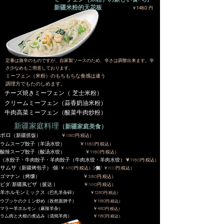
新疆米粉的天花板
￥1480 円
​定番は激辛のものですが、自家製ソースのため、辛さは調整出来ます。辛
さ少なめもご用意しております。
​ミーフェン（米粉）のもちもちな食感は違う
調理方でもたのしめます。
チーズ焼きミーフェン（ 芝士米粉）
クリームミーフェン（蒜香奶油米粉
）
牛肉高菜ミーフェン（酸菜牛肉炒粉）
​新疆家庭料理
（新疆家庭美食）
​ポロ
（新疆抓饭）
￥9
80
円(税込）
ラムスープ餃子（羊汤水饺）
￥
1180
円(税込）
酸辣スープ餃子（酸汤水饺）
￥
1180
円(税込）
（水餃子・牛肉餃子・羊肉餃子（牛肉水饺・羊肉水饺）
￥1180
円(税込）
​サムサ
（新疆烤包子）1個/
￥48
0
円(税込）
2個/
￥800
円(税込）
ゴマナン（烤馕）
￥
380
円(税込）
ピダ/新疆風ピザ（披达·）
￥58
0
円(税込）
​羊ホルモンミックス
（巴扎羊杂碎）
￥
1280
円(税込）
ウプッケのクミン炒め（孜然面肺子）
￥
1180
円(税込）
マラー羊ホルモン（麻辣羊杂）
￥
480
円(税込）
ラム肉と大根の煮込み（清炖羊肉）
￥
1180
円(税込）