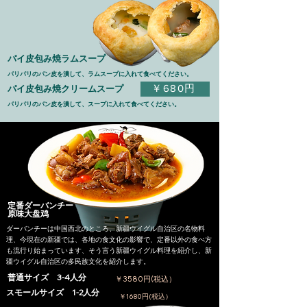
パイ皮包み焼ラムスープ
​パリパリのパン皮を潰して、ラムスープに入れて食べてください。
￥680円
​パイ皮包み焼クリームスープ
​パリパリのパン皮を潰して、スープに入れて食べてください。
定番ダーバンチー
原味大盘鸡
ダーバンチーは中国西北のところ、新疆ウイグル自治区の名物料
理、今現在の新疆では、各地の食文化の影響で、定番以外の食べ方
も流行り始まっています、そう言う新疆ウイグル料理を紹介し、新
疆ウイグル自治区の多民族文化を紹介します。
​普通サイズ 3-4人分
￥3580円(税込）
​スモールサイズ 1-2人分
￥1680円(税込）