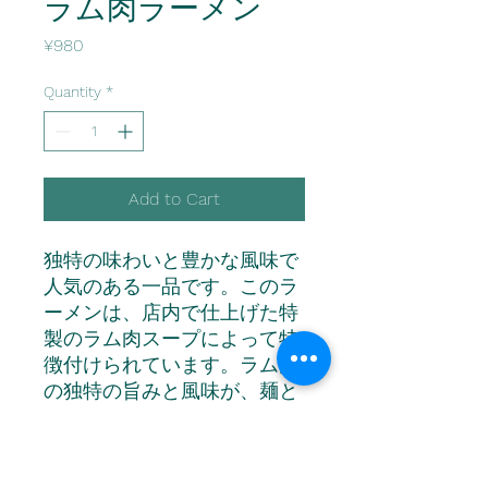
ラム肉ラーメン
Price
¥980
Quantity
*
Add to Cart
独特の味わいと豊かな風味で
人気のある一品です。このラ
ーメンは、店内で仕上げた特
製のラム肉スープによって特
徴付けられています。ラム肉
の独特の旨みと風味が、麺と
の相性抜群で、食欲をそそり
ます。さらに、新鮮な野菜や
ハーブで彩られたトッピング