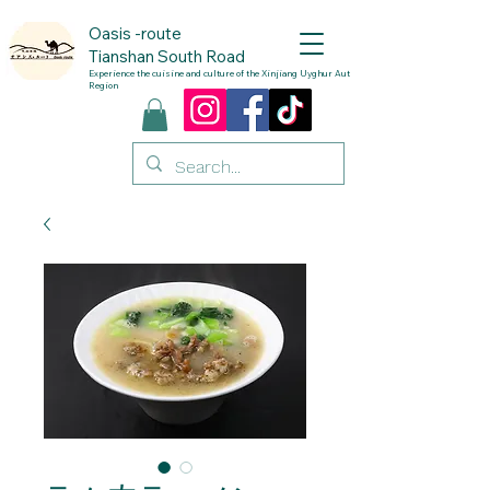
Oasis
-route
Tianshan South Road
Experience the cuisine and culture of the Xinjiang Uyghur Autonomous
Region