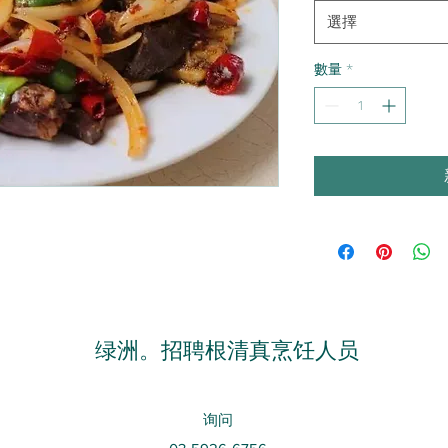
選擇
數量
*
绿洲。
招聘
根
清真烹饪人员
询问