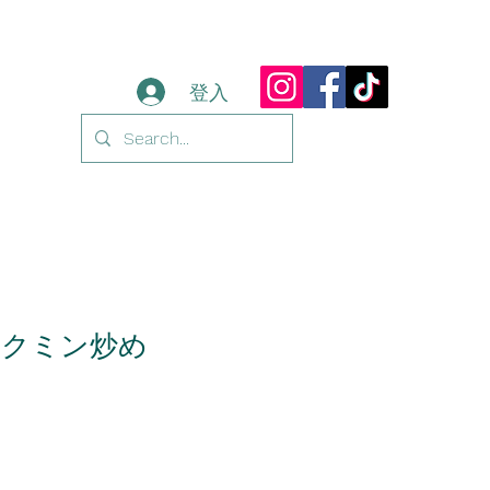
登入
のクミン炒め