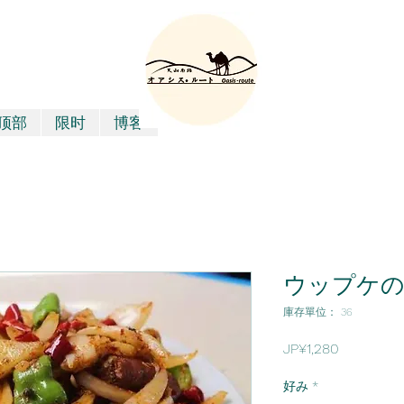
顶部
限时
博客
ウップケ
庫存單位： 36
價
JP¥1,280
格
好み
*